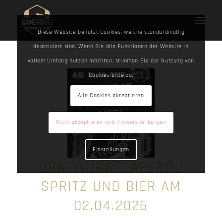
Diese Website benutzt Cookies, welche standardmäßig
deaktiviert sind. Wenn Sie alle Funktionen der Website in
vollem Umfang nutzen möchten, stimmen Sie der Nutzung von
Cookies bitte zu.
Alle Cookies akzeptieren
Nicht akzeptieren und Hinweis verbergen
Einstellungen
BRATWURST, APEROL
SPRITZ UND BIER AM
02.04.2026